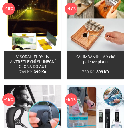
-48%
-47%
VISORSHIELD™ UV
KALIMBAN® – Africké
ANTREFLEXNÍ SLUNEČNÍ
palcové piano
CLONA DO AUT
Původní
Aktuální
Původní
Aktuální
769
Kč
399
Kč
750
Kč
399
Kč
cena
cena
cena
cena
byla:
je:
byla:
je:
769 Kč.
399 Kč.
750 Kč.
399 Kč.
-46%
-64%