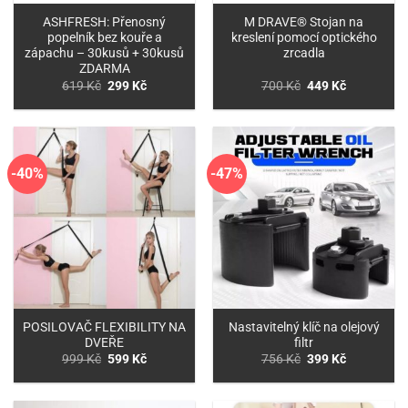
ASHFRESH: Přenosný
M DRAVE® Stojan na
popelník bez kouře a
kreslení pomocí optického
zápachu – 30kusů + 30kusů
zrcadla
ZDARMA
Původní
Aktuální
Původní
Aktuální
619
Kč
299
Kč
700
Kč
449
Kč
cena
cena
cena
cena
byla:
je:
byla:
je:
619 Kč.
299 Kč.
700 Kč.
449 Kč.
-40%
-47%
POSILOVAČ FLEXIBILITY NA
Nastavitelný klíč na olejový
DVEŘE
filtr
Původní
Aktuální
Původní
Aktuální
999
Kč
599
Kč
756
Kč
399
Kč
cena
cena
cena
cena
byla:
je:
byla:
je:
999 Kč.
599 Kč.
756 Kč.
399 Kč.