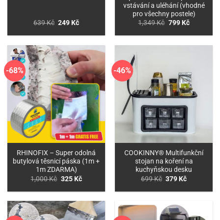
vstávání a uléhání (vhodné
pro všechny postele)
Původní
Aktuální
Původní
Aktuální
639
Kč
249
Kč
1,349
Kč
799
Kč
cena
cena
cena
cena
byla:
je:
byla:
je:
639 Kč.
249 Kč.
1,349 Kč.
799 Kč.
-68%
-46%
RHINOFIX – Super odolná
COOKINNY® Multifunkční
butylová těsnicí páska (1m +
stojan na koření na
1m ZDARMA)
kuchyňskou desku
Původní
Aktuální
Původní
Aktuální
1,000
Kč
325
Kč
699
Kč
379
Kč
cena
cena
cena
cena
byla:
je:
byla:
je:
1,000 Kč.
325 Kč.
699 Kč.
379 Kč.