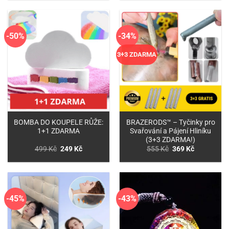
649 Kč.
299 Kč.
až
499 Kč
-50%
-34%
3+3 ZDARMA
BOMBA DO KOUPELE RŮŽE:
BRAZERODS™ – Tyčinky pro
1+1 ZDARMA
Svařování a Pájení Hliníku
(3+3 ZDARMA!)
Původní
Aktuální
Původní
Aktuální
499
Kč
249
Kč
555
Kč
369
Kč
cena
cena
cena
cena
byla:
je:
byla:
je:
499 Kč.
249 Kč.
555 Kč.
369 Kč.
-45%
-43%