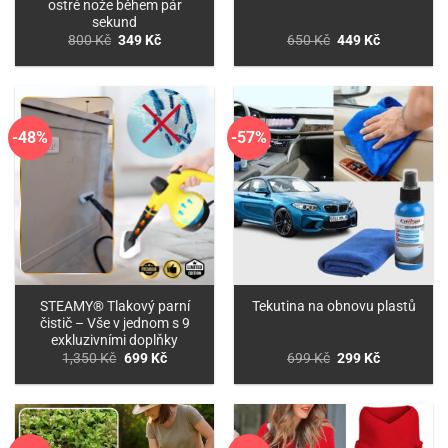
ostré nože během pár
sekund
Původní
Aktuální
Původní
Aktuální
800
Kč
349
Kč
650
Kč
449
Kč
cena
cena
cena
cena
byla:
je:
byla:
je:
800 Kč.
349 Kč.
650 Kč.
449 Kč.
-48%
-57%
STEAMY® Tlakový parní
Tekutina na obnovu plastů
čistič – Vše v jednom s 9
exkluzivními doplňky
Původní
Aktuální
Původní
Aktuální
1,350
Kč
699
Kč
699
Kč
299
Kč
cena
cena
cena
cena
byla:
je:
byla:
je:
1,350 Kč.
699 Kč.
699 Kč.
299 Kč.