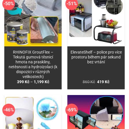
-50%
-51%
RHINOFIX GroutFlex –
ElevateShelf – police pro více
Tekutá gumová těsnicí
prostoru během pár sekund
hmota na praskliny,
bez vrtání
netěsnosti a hydroizolaci (k
dispozici v různých
velikostech)
Rozpětí
Původní
Aktuální
399
Kč
–
1,199
Kč
860
Kč
419
Kč
cen:
cena
cena
399 Kč
byla:
je:
až
860 Kč.
419 Kč.
1,199 Kč
-46%
-69%