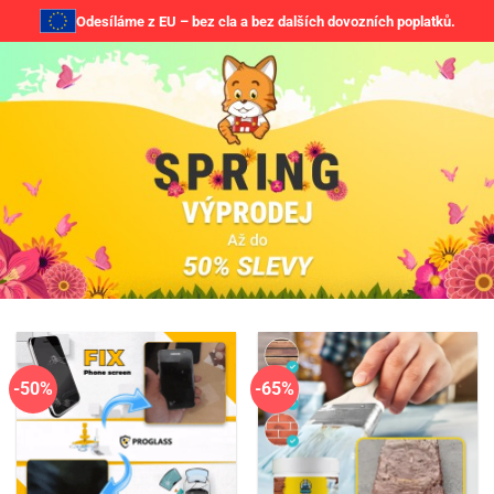
Odesíláme z EU – bez cla a bez dalších dovozních poplatků.
-50%
-65%