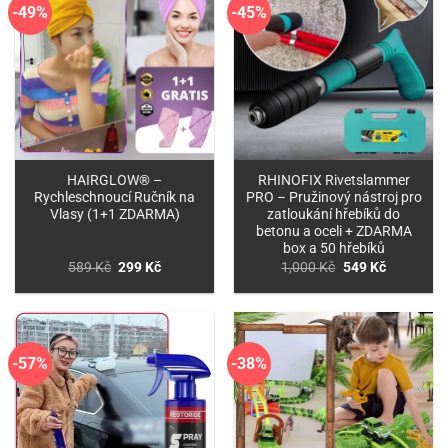
-49%
-45%
HAIRGLOW® –
RHINOFIX Rivetslammer
Rychleschnoucí Ručník na
PRO – Pružinový nástroj pro
Vlasy (1+1 ZDARMA)
zatloukání hřebíků do
betonu a oceli + ZDARMA
box a 50 hřebíků
Původní
Aktuální
Původní
Aktuální
589
Kč
299
Kč
1,000
Kč
549
Kč
cena
cena
cena
cena
byla:
je:
byla:
je:
589 Kč.
299 Kč.
1,000 Kč.
549 Kč.
-57%
-38%