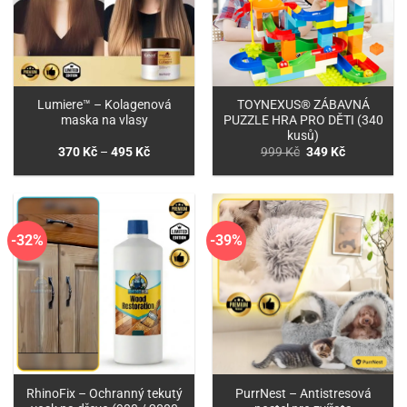
Lumiere™ – Kolagenová
TOYNEXUS® ZÁBAVNÁ
maska na vlasy
PUZZLE HRA PRO DĚTI (340
kusů)
Rozpětí
Původní
Aktuální
370
Kč
–
495
Kč
999
Kč
349
Kč
cen:
cena
cena
370 Kč
byla:
je:
až
999 Kč.
349 Kč.
495 Kč
-32%
-39%
RhinoFix – Ochranný tekutý
PurrNest – Antistresová