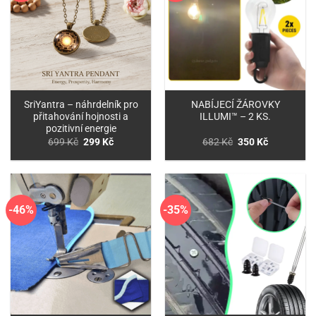
SriYantra – náhrdelník pro
NABÍJECÍ ŽÁROVKY
přitahování hojnosti a
ILLUMI™ – 2 KS.
pozitivní energie
Původní
Aktuální
Původní
Aktuální
699
Kč
299
Kč
682
Kč
350
Kč
cena
cena
cena
cena
byla:
je:
byla:
je:
699 Kč.
299 Kč.
682 Kč.
350 Kč.
-46%
-35%