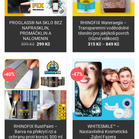
PROGLASS® NA SKLO BEZ
RHINOFIX Wateraegis –
NAPRASKLIN,
Transparentní voděodolné
PROMÁČKLIN A
těsnění pro jakýkoli povrch
NALOMENIN
(různé velikosti)
Původní
Aktuální
Rozpětí
599
Kč
299
Kč
315
Kč
–
849
Kč
cena
cena
cen:
byla:
je:
315 Kč
599 Kč.
299 Kč.
až
849 Kč
-40%
-47%
RHINOFIX RustPaint –
WHITESMILE™ –
Barva na překrytí rzi a
Nastavitelná Kosmetická
ochranu proti korozi, 500 ml
Zubní Fazeta