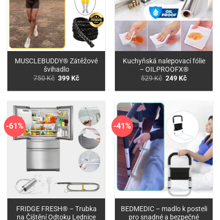
MUSCLEBUDDY® Zátěžové
Kuchyňská nalepovací fólie
švihadlo
– OILPROOFX®
Původní
Aktuální
Původní
Aktuální
750
Kč
399
Kč
529
Kč
249
Kč
cena
cena
cena
cena
byla:
je:
byla:
je:
750 Kč.
399 Kč.
529 Kč.
249 Kč.
-61%
-41%
FRIDGE FRESH® – Trubka
BEDMEDIC – madlo k posteli
na Čištění Odtoku Lednice
pro snadné a bezpečné