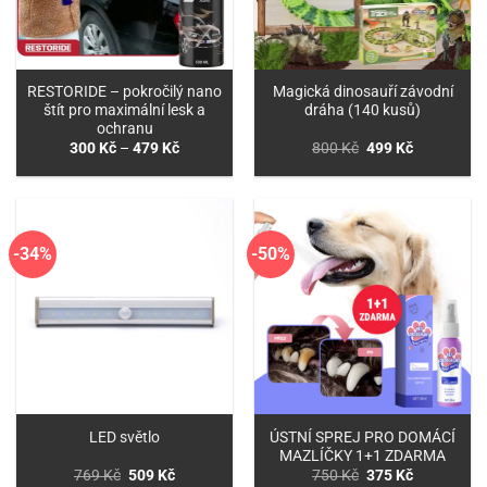
RESTORIDE – pokročilý nano
Magická dinosauří závodní
štít pro maximální lesk a
dráha (140 kusů)
ochranu
Rozpětí
Původní
Aktuální
300
Kč
–
479
Kč
800
Kč
499
Kč
cen:
cena
cena
300 Kč
byla:
je:
až
800 Kč.
499 Kč.
479 Kč
-34%
-50%
ÚSTNÍ SPREJ PRO DOMÁCÍ
LED světlo
MAZLÍČKY 1+1 ZDARMA
Původní
Aktuální
Původní
Aktuální
769
Kč
509
Kč
750
Kč
375
Kč