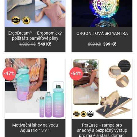
ErgoDream™ – Ergonomický
ORGONITOVÁ SRI YANTRA
polštář z paměťové pěny
Původní
Aktuální
Původní
Aktuální
1,000
Kč
549
Kč
699
Kč
399
Kč
cena
cena
cena
cena
byla:
je:
byla:
je:
1,000 Kč.
549 Kč.
699 Kč.
399 Kč.
-47%
-64%
Motivační láhev na vodu
PetEase – rampa pro
AquaTrio™ 3 v 1
snadný a bezpečný výstup
pro malé a starší domácí