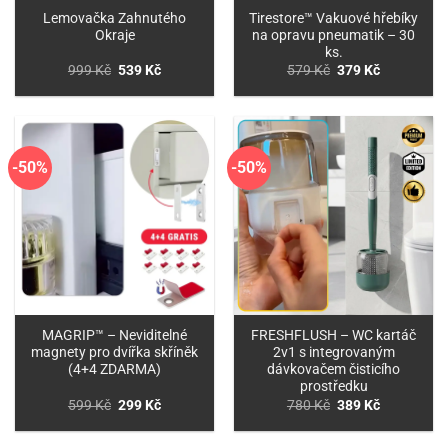
Lemovačka Zahnutého
Tirestore™ Vakuové hřebíky
Okraje
na opravu pneumatik – 30
ks.
Původní
Aktuální
Původní
Aktuální
999
Kč
539
Kč
579
Kč
379
Kč
cena
cena
cena
cena
byla:
je:
byla:
je:
999 Kč.
539 Kč.
579 Kč.
379 Kč.
-50%
-50%
MAGRIP™ – Neviditelné
FRESHFLUSH – WC kartáč
magnety pro dvířka skříněk
2v1 s integrovaným
(4+4 ZDARMA)
dávkovačem čisticího
prostředku
Původní
Aktuální
Původní
Aktuální
599
Kč
299
Kč
780
Kč
389
Kč
cena
cena
cena
cena
byla:
je:
byla:
je:
599 Kč.
299 Kč.
780 Kč.
389 Kč.