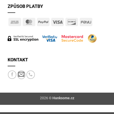
ZPŮSOB PLATBY
Cash
MasterCard
PayPal
Visa
Discover
PayU
On
Delivery
KONTAKT
2026 ©
Hanksome.cz