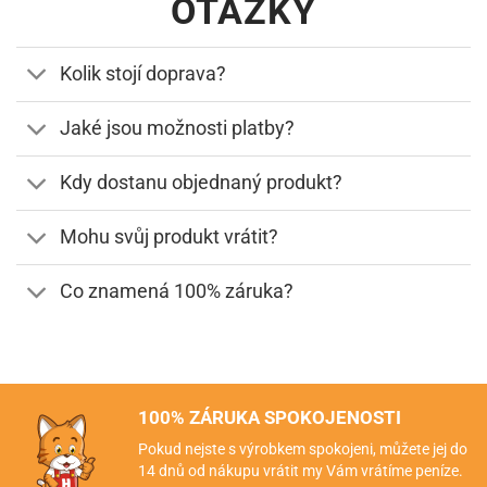
OTÁZKY
Kolik stojí doprava?
Jaké jsou možnosti platby?
Kdy dostanu objednaný produkt?
Mohu svůj produkt vrátit?
Co znamená 100% záruka?
100% ZÁRUKA SPOKOJENOSTI
Pokud nejste s výrobkem spokojeni, můžete jej do
14 dnů od nákupu vrátit my Vám vrátíme peníze.