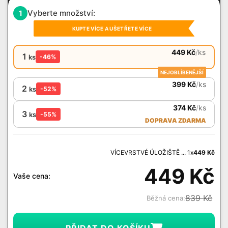
Vyberte množství:
1
KUPTE VÍCE A UŠETŘETE VÍCE
449
Kč
/
ks
1
ks
-46%
NEJOBLÍBENĚJŠÍ
399
Kč
/
ks
2
ks
-52%
374
Kč
/
ks
3
ks
-55%
DOPRAVA ZDARMA
VÍCEVRSTVÉ ÚLOŽIŠTĚ ... 1x
449
Kč
449
Kč
Vaše cena:
839
Kč
Běžná cena:
PŘIDAT DO KOŠÍKU