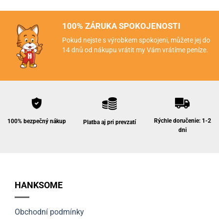
100% ZÁRUKA SPOKOJENOSTI
Pokud nejste s výrobkem spokojeni, můžete jej do
14 dnů od nákupu vrátit my Vám vrátíme peníze.
Rýchle doručenie: 1-2
100% bezpečný nákup
Platba aj pri prevzatí
dni
HANKSOME
Obchodní podmínky