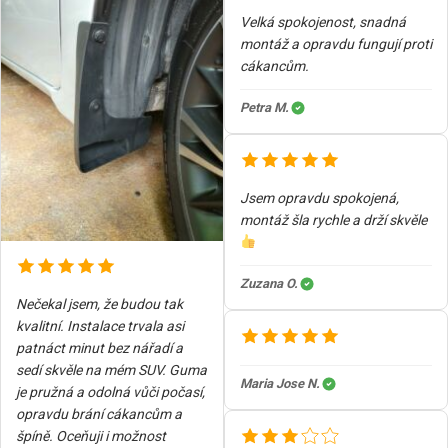
Velká spokojenost, snadná
montáž a opravdu fungují proti
cákancům.
Petra M.
Jsem opravdu spokojená,
montáž šla rychle a drží skvěle
Zuzana O.
Nečekal jsem, že budou tak
kvalitní. Instalace trvala asi
patnáct minut bez nářadí a
sedí skvěle na mém SUV. Guma
Maria Jose N.
je pružná a odolná vůči počasí,
opravdu brání cákancům a
špíně. Oceňuji i možnost