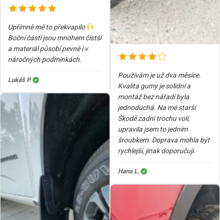
Upřímně mě to překvapilo
Boční části jsou mnohem čistší
a materiál působí pevně i v
náročných podmínkách.
Používám je už dva měsíce.
Lukáš P.
Kvalita gumy je solidní a
montáž bez nářadí byla
jednoduchá. Na mé starší
Škodě zadní trochu volí,
upravila jsem to jedním
šroubkem. Doprava mohla být
rychlejší, jinak doporučuji.
Hana L.