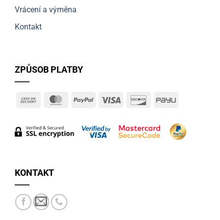
Vrácení a výměna
Kontakt
ZPŮSOB PLATBY
Cash
MasterCard
PayPal
Visa
Discover
PayU
On
Delivery
KONTAKT