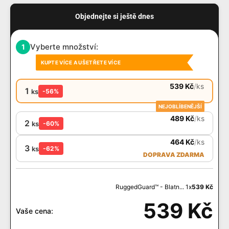
Objednejte si ještě dnes
Vyberte množství:
1
KUPTE VÍCE A UŠETŘETE VÍCE
539
Kč
/
ks
1
ks
-56%
NEJOBLÍBENĚJŠÍ
489
Kč
/
ks
2
ks
-60%
464
Kč
/
ks
3
ks
-62%
DOPRAVA ZDARMA
RuggedGuard™ - Blatn... 1x
539
Kč
539
Kč
Vaše cena: