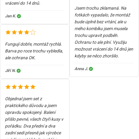
vrácení do 14 dnů.
Jsem trochu zklamaná. Na
fotkách vypadalo, že montáž
Jan K.
bude úplně bez vrtání, ale u
mého kombíku jsem musela
trochu upravit podběh.
Ochranu to ale plní. Využiju
Fungují dobře, montáž rychlá.
možnost vrácení do 14 dnů jen
Barva po roce trochu vybledla,
kdyby se něco zhoršilo.
ale ochrana OK.
Anna J.
Jiří N.
Objednal jsem set z
praktického důvodu a jsem
opravdu spokojený. Balení
přišlo pevné, všech čtyři kusy v
pořádku. Dva přední a dva
zadní sedí přesně jak výrobce