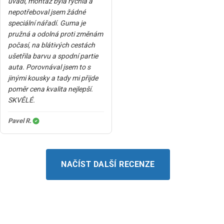
uvádí, montáž byla rychlá a
nepotřeboval jsem žádné
speciální nářadí. Guma je
pružná a odolná proti změnám
počasí, na blátivých cestách
ušetřila barvu a spodní partie
auta. Porovnával jsem to s
jinými kousky a tady mi přijde
poměr cena kvalita nejlepší.
SKVĚLÉ.
Pavel R.
NAČÍST DALŠÍ RECENZE