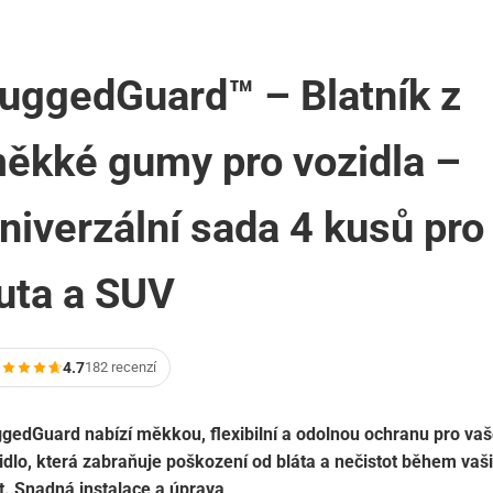
uggedGuard™ – Blatník z
ěkké gumy pro vozidla –
niverzální sada 4 kusů pro
uta a SUV
4.7
182 recenzí
gedGuard nabízí měkkou, flexibilní a odolnou ochranu pro va
idlo, která zabraňuje poškození od bláta a nečistot během vaš
t. Snadná instalace a úprava