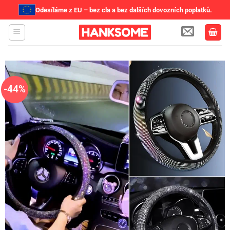
Odesíláme z EU – bez cla a bez dalších dovozních poplatků.
Přeskočit
na
obsah
-44%