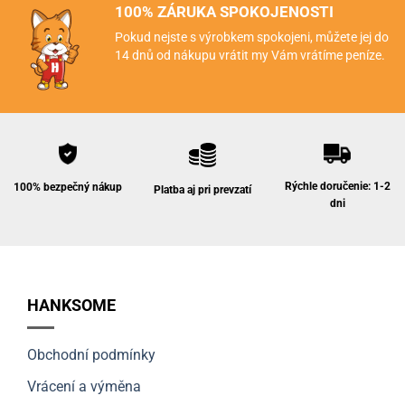
100% ZÁRUKA SPOKOJENOSTI
Pokud nejste s výrobkem spokojeni, můžete jej do
14 dnů od nákupu vrátit my Vám vrátíme peníze.
Rýchle doručenie: 1-2
100% bezpečný nákup
Platba aj pri prevzatí
dni
HANKSOME
Obchodní podmínky
Vrácení a výměna