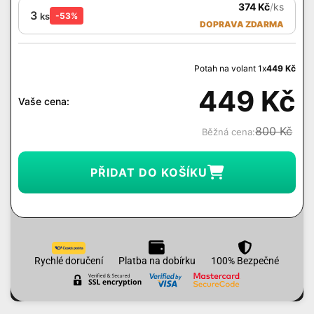
374
Kč
/
ks
3
ks
-53%
DOPRAVA ZDARMA
Potah na volant 1x
449
Kč
449
Kč
Vaše cena:
800
Kč
Běžná cena:
PŘIDAT DO KOŠÍKU
Rychlé doručení
Platba na dobírku
100% Bezpečné