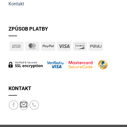
Kontakt
ZPŮSOB PLATBY
Cash
MasterCard
PayPal
Visa
Discover
PayU
On
Delivery
KONTAKT