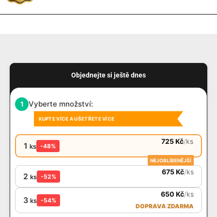
Objednejte si ještě dnes
Vyberte množství:
1
KUPTE VÍCE A UŠETŘETE VÍCE
725
Kč
/
ks
1
ks
-48%
NEJOBLÍBENĚJŠÍ
675
Kč
/
ks
2
ks
-52%
650
Kč
/
ks
3
ks
-54%
DOPRAVA ZDARMA