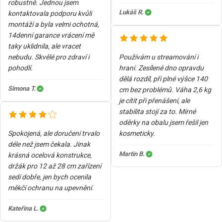
robustně. Jednou jsem
Lukáš R.
kontaktovala podporu kvůli
montáži a byla velmi ochotná,
14denní garance vrácení mě
taky uklidnila, ale vracet
nebudu. Skvělé pro zdraví i
Používám u streamování i
pohodlí.
hraní. Zesílené dno opravdu
dělá rozdíl, při plné výšce 140
Simona T.
cm bez problémů. Váha 2,6 kg
je cítit při přenášení, ale
stabilita stojí za to. Mírné
oděrky na obalu jsem řešil jen
Spokojená, ale doručení trvalo
kosmeticky.
déle než jsem čekala. Jinak
Martin B.
krásná ocelová konstrukce,
držák pro 12 až 28 cm zařízení
sedí dobře, jen bych ocenila
měkčí ochranu na upevnění.
Kateřina L.