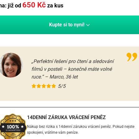
650
Kč
a: již od
za kus
Kupte si to nyní!
„Perfektní řešení pro čtení a sledování
filmů v posteli – konečně máte volné
ruce.“ – Marco, 36 let
5/5
14DENNÍ ZÁRUKA VRÁCENÍ PENĚZ
Nákup bez rizika s 14denní zárukou vrácení peněz. Pokud nejste
spokojeni, vrátíme vám peníze.