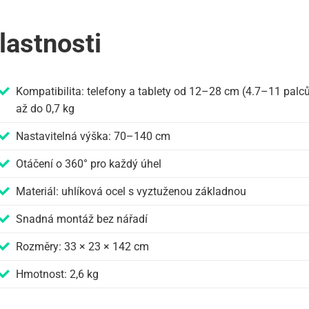
lastnosti
Kompatibilita: telefony a tablety od 12–28 cm (4.7–11 palců
až do 0,7 kg
Nastavitelná výška: 70–140 cm
Otáčení o 360° pro každý úhel
Materiál: uhlíková ocel s vyztuženou základnou
Snadná montáž bez nářadí
Rozměry: 33 × 23 × 142 cm
Hmotnost: 2,6 kg