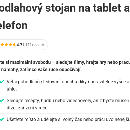
odlahový stojan na tablet a
elefon
4.7
1,144 recenzí
jte si maximální svobodu – sledujte filmy, hrajte hry nebo pracu
 námahy, zatímco vaše ruce odpočívají.
Větší pohodlí při sledování obsahu díky nastavitelné výšce a
úhlu.
Sledujte recepty, hudbu nebo videohovory, aniž byste museli
držet zařízení v ruce.
Ušetřete místo a udělejte si volný čas nebo práci uvolněnější