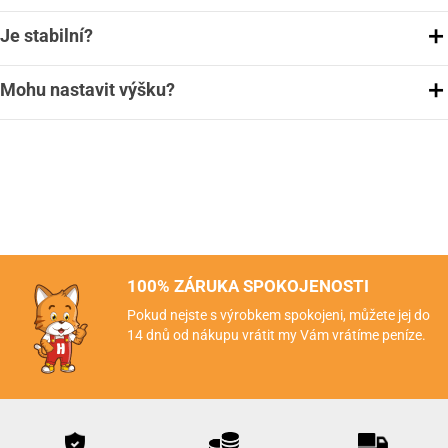
Je stabilní?
Mohu nastavit výšku?
100% ZÁRUKA SPOKOJENOSTI
Pokud nejste s výrobkem spokojeni, můžete jej do
14 dnů od nákupu vrátit my Vám vrátíme peníze.