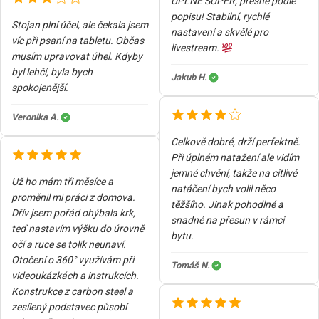
ÚPLNĚ SUPER, přesně podle
popisu! Stabilní, rychlé
Stojan plní účel, ale čekala jsem
nastavení a skvělé pro
víc při psaní na tabletu. Občas
livestream.
musím upravovat úhel. Kdyby
byl lehčí, byla bych
Jakub H.
spokojenější.
Veronika A.
Celkově dobré, drží perfektně.
Při úplném natažení ale vidím
jemné chvění, takže na citlivé
Už ho mám tři měsíce a
natáčení bych volil něco
proměnil mi práci z domova.
těžšího. Jinak pohodlné a
Dřív jsem pořád ohýbala krk,
snadné na přesun v rámci
teď nastavím výšku do úrovně
bytu.
očí a ruce se tolik neunaví.
Otočení o 360° využívám při
Tomáš N.
videoukázkách a instrukcích.
Konstrukce z carbon steel a
zesílený podstavec působí