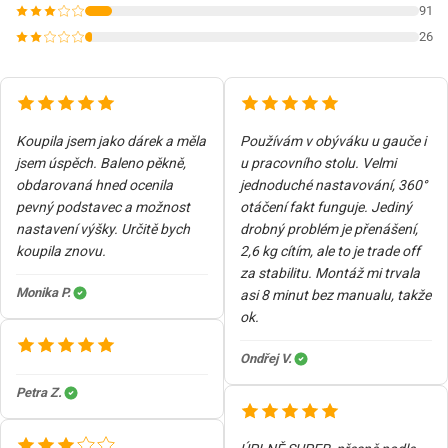
91
26
Koupila jsem jako dárek a měla
Používám v obýváku u gauče i
jsem úspěch. Baleno pěkně,
u pracovního stolu. Velmi
obdarovaná hned ocenila
jednoduché nastavování, 360°
pevný podstavec a možnost
otáčení fakt funguje. Jediný
nastavení výšky. Určitě bych
drobný problém je přenášení,
koupila znovu.
2,6 kg cítím, ale to je trade off
za stabilitu. Montáž mi trvala
Monika P.
asi 8 minut bez manualu, takže
ok.
Ondřej V.
Petra Z.