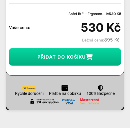
SafeLift ™ – Ergonom... 1x
530
Kč
530
Kč
Vaše cena:
895
Kč
Běžná cena:
PŘIDAT DO KOŠÍKU
Rychlé doručení
Platba na dobírku
100% Bezpečné