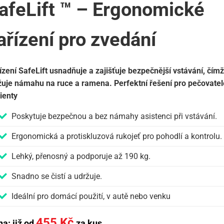
afeLift ™ – Ergonomické
ařízení pro zvedání
ízení SafeLift usnadňuje a zajišťuje bezpečnější vstávání, čímž
žuje námahu na ruce a ramena. Perfektní řešení pro pečovatel
ienty
Poskytuje bezpečnou a bez námahy asistenci při vstávání.
Ergonomická a protiskluzová rukojeť pro pohodlí a kontrolu.
Lehký, přenosný a podporuje až 190 kg.
Snadno se čistí a udržuje.
Ideální pro domácí použití, v autě nebo venku
455
Kč
a: již od
za kus