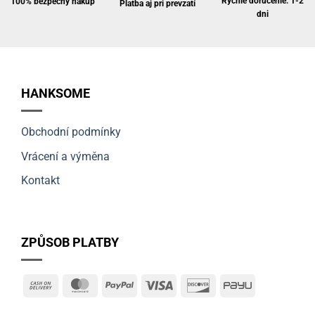
Rýchle doručenie: 1-2
100% bezpečný nákup
Platba aj pri prevzatí
dni
HANKSOME
Obchodní podmínky
Vrácení a výměna
Kontakt
ZPŮSOB PLATBY
Cash
MasterCard
PayPal
Visa
Discover
PayU
On