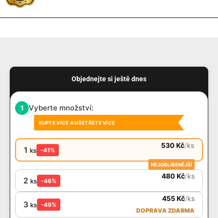
Objednejte si ještě dnes
Vyberte množství:
1
KUPTE VÍCE A UŠETŘETE VÍCE
530
Kč
/
ks
1
ks
-41%
NEJOBLÍBENĚJŠÍ
480
Kč
/
ks
2
ks
-46%
455
Kč
/
ks
3
ks
-49%
DOPRAVA ZDARMA