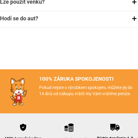
Lze použít venku?
Hodí se do aut?
100% ZÁRUKA SPOKOJENOSTI
Pokud nejste s výrobkem spokojeni, můžete jej do
14 dnů od nákupu vrátit my Vám vrátíme peníze.