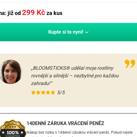
299
Kč
a: již od
za kus
Kupte si to nyní!
„BLOOMSTICKS® udělal moje rostliny
rovnější a silnější – nezbytné pro každou
zahradu!“
5/5
14DENNÍ ZÁRUKA VRÁCENÍ PENĚZ
Nákup bez rizika s 14denní zárukou vrácení peněz. Pokud nejste