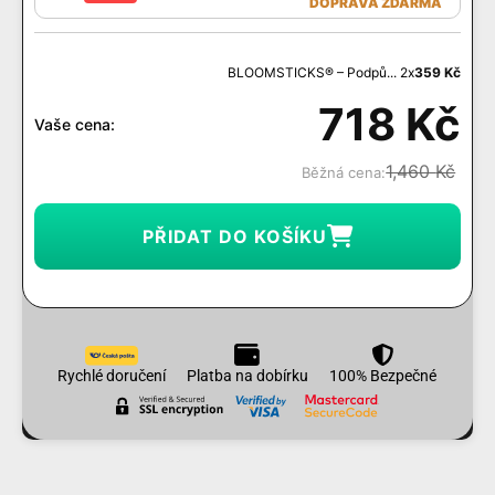
DOPRAVA ZDARMA
BLOOMSTICKS® – Podpů... 2x
359
Kč
718
Kč
Vaše cena:
1,460
Kč
Běžná cena:
PŘIDAT DO KOŠÍKU
Rychlé doručení
Platba na dobírku
100% Bezpečné