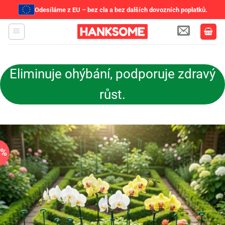
Odesíláme z EU – bez cla a bez dalších dovozních poplatků.
Přeskočit
na
obsah
Eliminuje ohýbání, podporuje zdravý
růst.
4%