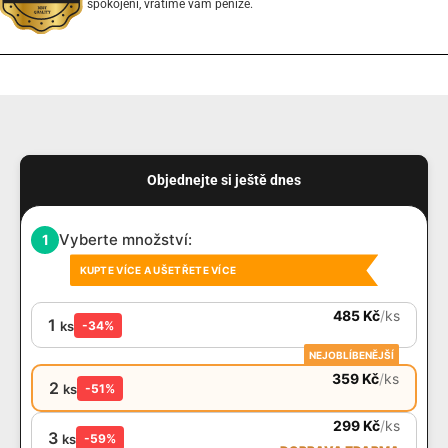
spokojeni, vrátíme vám peníze.
Objednejte si ještě dnes
Vyberte množství:
1
KUPTE VÍCE A UŠETŘETE VÍCE
485
Kč
/
ks
1
ks
-34%
NEJOBLÍBENĚJŠÍ
359
Kč
/
ks
2
ks
-51%
299
Kč
/
ks
3
ks
-59%