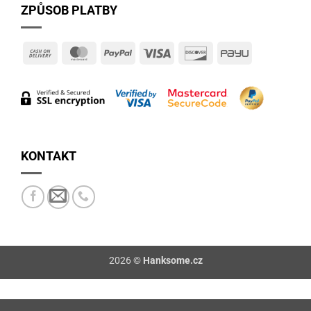
ZPŮSOB PLATBY
Cash
MasterCard
PayPal
Visa
Discover
PayU
On
Delivery
KONTAKT
2026 ©
Hanksome.cz