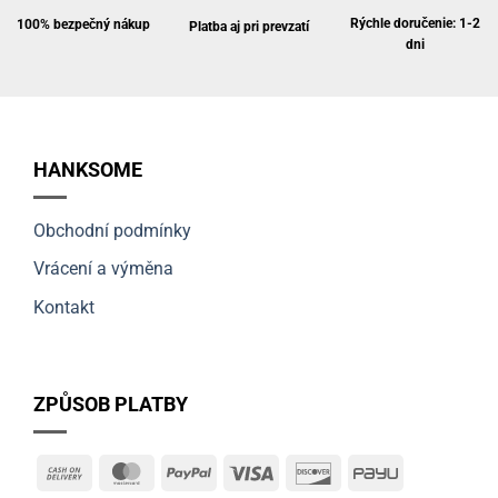
Rýchle doručenie: 1-2
100% bezpečný nákup
Platba aj pri prevzatí
dni
HANKSOME
Obchodní podmínky
Vrácení a výměna
Kontakt
ZPŮSOB PLATBY
Cash
MasterCard
PayPal
Visa
Discover
PayU