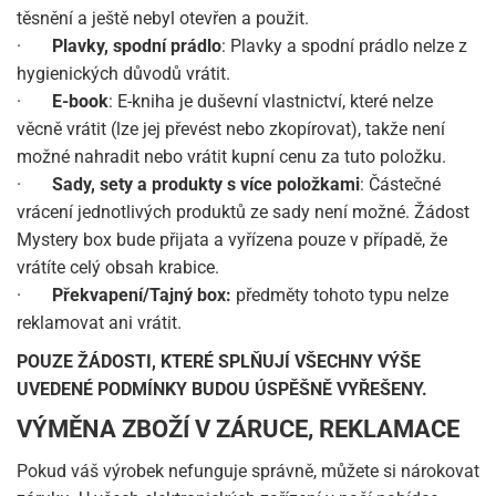
těsnění a ještě nebyl otevřen a použit.
·
Plavky, spodní prádlo
: Plavky a spodní prádlo nelze z
hygienických důvodů vrátit.
·
E-book
: E-kniha je duševní vlastnictví, které nelze
věcně vrátit (lze jej převést nebo zkopírovat), takže není
možné nahradit nebo vrátit kupní cenu za tuto položku.
·
Sady, sety a produkty s více položkami
: Částečné
vrácení jednotlivých produktů ze sady není možné. Žádost
Mystery box bude přijata a vyřízena pouze v případě, že
vrátíte celý obsah krabice.
·
Překvapení/Tajný box:
předměty tohoto typu nelze
reklamovat ani vrátit.
POUZE ŽÁDOSTI, KTERÉ SPLŇUJÍ VŠECHNY VÝŠE
UVEDENÉ PODMÍNKY BUDOU ÚSPĚŠNĚ VYŘEŠENY.
VÝMĚNA ZBOŽÍ V ZÁRUCE, REKLAMACE
Pokud váš výrobek nefunguje správně, můžete si nárokovat