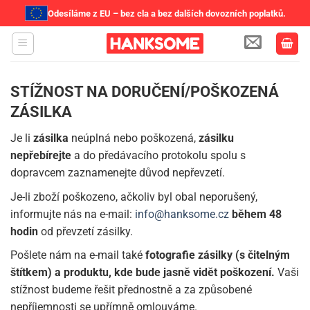
Odesíláme z EU – bez cla a bez dalších dovozních poplatků.
Přeskočit
na
obsah
STÍŽNOST NA DORUČENÍ/POŠKOZENÁ
ZÁSILKA
Je li
zásilka
neúplná nebo poškozená,
zásilku
nepřebírejte
a do předávacího protokolu spolu s
dopravcem zaznamenejte důvod nepřevzetí.
Je-li zboží poškozeno, ačkoliv byl obal neporušený,
informujte nás na e-mail:
info@hanksome.cz
během 48
hodin
od převzetí zásilky.
Pošlete nám na e-mail také
fotografie zásilky (s čitelným
štítkem) a produktu, kde bude jasně vidět poškození.
Vaši
stížnost budeme řešit přednostně a za způsobené
nepříjemnosti se upřímně omlouváme.