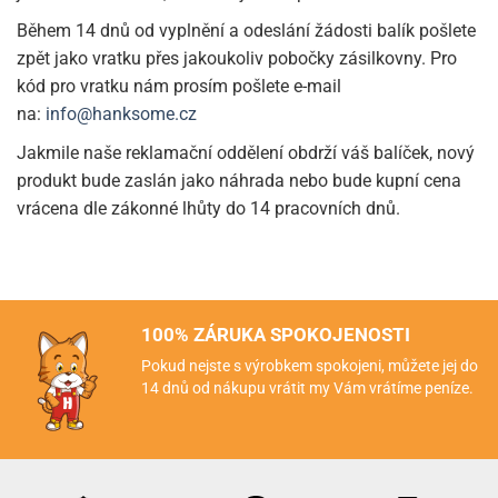
Během 14 dnů od vyplnění a odeslání žádosti balík pošlete
zpět jako vratku přes jakoukoliv pobočky zásilkovny. Pro
kód pro vratku nám prosím pošlete e-mail
na:
info@hanksome.cz
Jakmile naše reklamační oddělení obdrží váš balíček, nový
produkt bude zaslán jako náhrada nebo bude kupní cena
vrácena dle zákonné lhůty do 14 pracovních dnů.
100% ZÁRUKA SPOKOJENOSTI
Pokud nejste s výrobkem spokojeni, můžete jej do
14 dnů od nákupu vrátit my Vám vrátíme peníze.