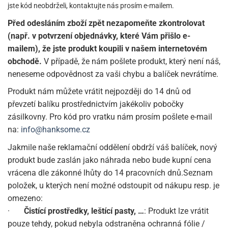
jste kód neobdrželi, kontaktujte nás prosím e-mailem.
Před odesláním zboží zpět nezapomeňte zkontrolovat
(např. v potvrzení objednávky, které Vám přišlo e-
mailem), že jste produkt koupili v našem internetovém
obchodě.
V případě, že nám pošlete produkt, který není náš,
neneseme odpovědnost za vaši chybu a balíček nevrátíme.
Produkt nám můžete vrátit nejpozději do 14 dnů od
převzetí balíku prostřednictvím jakékoliv pobočky
zásilkovny. Pro kód pro vratku nám prosím pošlete e-mail
na:
info@hanksome.cz
Jakmile naše reklamační oddělení obdrží váš balíček, nový
produkt bude zaslán jako náhrada nebo bude kupní cena
vrácena dle zákonné lhůty do 14 pracovních dnů.Seznam
položek, u kterých není možné odstoupit od nákupu resp. je
omezeno:
·
Čistící prostředky, leštící pasty, …
: Produkt lze vrátit
pouze tehdy, pokud nebyla odstraněna ochranná fólie /