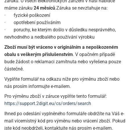
záruku. U všech elektronických zařízení v naší nabídce
máme záruku
24 měsíců
.Záruka se nevztahuje na:
· fyzické poškození
· opotřebení používáním
· poruchy, ke kterým došlo v důsledku nesprávného,
nevhodného a nedbalého používání výrobku
Zboží musí být vráceno v originálním a nepoškozeném
obalu s veškerým příslušenstvím
. V opačném případě
bude žádost o reklamaci zamítnuta nebo vyřešena pouze
částečně.
Vyplňte formulář na odkazu níže pro výměnu zboží nebo
nás prosím informujte e-mailem.
Pro výměnu zboží v záruce vyplňte tento formulář:
https://support.2digit.eu/cs/orders/search
Ihned po odeslání vyplněného formuláře obdržíte na Váš e-
mail vícemístný kód pro výměnu nebo vrácení zboží. Pokud
jste kód neobdrželi, kontaktujte nás prosím e-mailem.